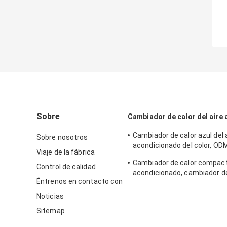
Sobre
Cambiador de calor del aire
Cambiador de calor azul del 
Sobre nosotros
acondicionado del color, OD
Viaje de la fábrica
cambiador de calor de la pla
Cambiador de calor compacto
Gasketed disponible
Control de calidad
acondicionado, cambiador de
Éntrenos en contacto con
aluminio de la aleta del tubo
Noticias
Sitemap