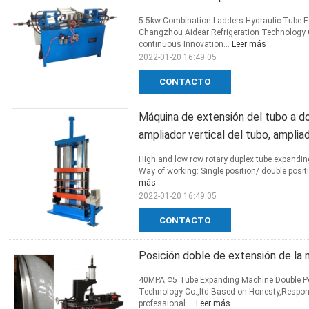
5.5kw Combination Ladders Hydraulic Tube E
Changzhou Aidear Refrigeration Technology 
continuous Innovation...
Leer más
2022-01-20 16:49:05
CONTACTO
Máquina de extensión del tubo a dos 
ampliador vertical del tubo, amplia
High and low row rotary duplex tube expanding
Way of working: Single position/ double positi
más
2022-01-20 16:49:05
CONTACTO
Posición doble de extensión de la
40MPA Φ5 Tube Expanding Machine Double Po
Technology Co.,ltd.Based on Honesty,Respon
professional ...
Leer más