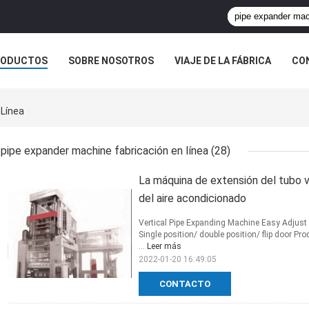
RODUCTOS
SOBRE NOSOTROS
VIAJE DE LA FÁBRICA
CO
CASOS
 Línea
pipe expander machine fabricación en línea
(28)
La máquina de extensión del tubo v
del aire acondicionado
Vertical Pipe Expanding Machine Easy Adjust 
Single position/ double position/ flip door P
...
Leer más
2022-01-20 16:49:05
CONTACTO