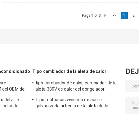
Page 1 of 3
|<
<<
1
2
DEJ
 acondicionado
Tipo cambiador de la aleta de calor
aire
tipo cambiador de calor, cambiador de la
M del OEM del
aleta 380V de calor del congelador
ca de
50/60HZ
 del aire
Tipo multiusos vivienda de acero
 calor de
galvanizada artículo de la aleta de la
 de cobre
base del cambiador de calor