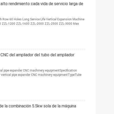
alto rendimiento cada vida de servicio larga de
 Row 60 Holes Long Service Life Vertical Expansion Machine
-850 ZZL-1200 ZZL-1600 ZZL-2000 ZZL-2500 ZZL-3000 Max
l CNC del ampliador del tubo del ampliador
ical pipe expander CNC machinery equipmentSpecification
r vertical pipe expander CNC machinery equipmentTypeTube
 de la combinación 5.5kw sola de la máquina