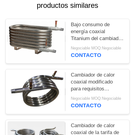
MAPA
productos similares
DEL
SITIO
Bajo consumo de
energía coaxial
Titanium del cambiador
PRIVACY
de calor para la fábrica
Negociable MOQ:Negociable
POLICY
CONTACTO
Cambiador de calor
coaxial modificado
para requisitos
particulares de la
Negociable MOQ:Negociable
bobina con el tubo liso
CONTACTO
torcido titanio
Cambiador de calor
coaxial de la tarifa de