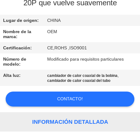
20P que vuelve suavemente
CONTROL
Lugar de origen:
CHINA
DE
CALIDAD
Nombre de la
OEM
marca:
Certificación:
CE,ROHS ,ISO9001
ÉNTRENOS
Número de
Modificado para requisitos particulares
EN
modelo:
CONTACTO
Alta luz:
,
cambiador de calor coaxial de la bobina
cambiador de calor coaxial del tubo
CON
CONTACTO!
NOTICIAS
CASOS
INFORMACIÓN DETALLADA