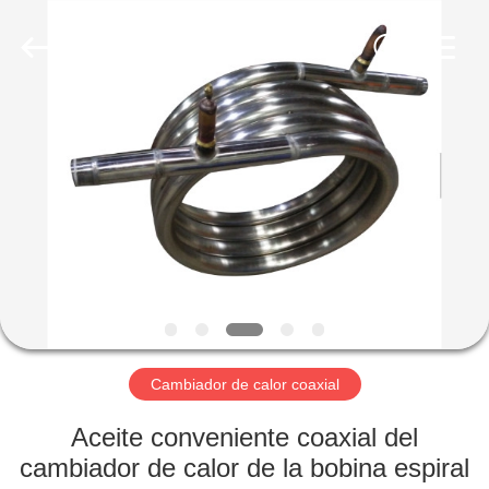
2026
Changzhou
Aidear
Refrigeration
Technology
Co.,
Ltd..
All
HOGAR
Rights
Reserved.
PRODUCTOS
SOBRE
NOSOTROS
VIAJE
DE
Cambiador de calor coaxial
LA
Aceite conveniente coaxial del
FÁBRICA
cambiador de calor de la bobina espiral