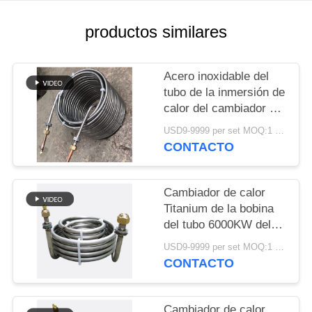
MAPA
DEL
productos similares
SITIO
Acero inoxidable del
PRIVACY
tubo de la inmersión de
calor del cambiador del
POLICY
refrigerador en espiral
USD9-9999 per set MOQ:1 PC
del mosto
CONTACTO
Cambiador de calor
Titanium de la bobina
del tubo 6000KW del
evaporador del acuario
USD9-9999 per set MOQ:1 PC
CONTACTO
Cambiador de calor