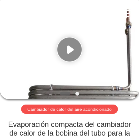
2026
Changzhou
Aidear
Refrigeration
Technology
Co.,
Ltd..
All
HOGAR
Rights
Reserved.
PRODUCTOS
SOBRE
NOSOTROS
VIAJE
DE
Cambiador de calor del aire acondicionado
LA
Evaporación compacta del cambiador
FÁBRICA
de calor de la bobina del tubo para la