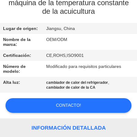
máquina de la temperatura constante
de la acuicultura
CONTROL
DE
Lugar de origen:
Jiangsu, China
CALIDAD
Nombre de la
OEM/ODM
marca:
ÉNTRENOS
Certificación:
CE,ROHS,ISO9001
EN
Número de
Modificado para requisitos particulares
CONTACTO
modelo:
CON
Alta luz:
,
cambiador de calor del refrigerador
cambiador de calor de la CA
NOTICIAS
CONTACTO!
CASOS
INFORMACIÓN DETALLADA