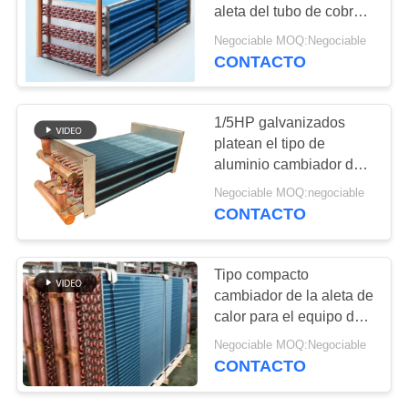
MAPA
aleta del tubo de cobre,
DEL
cambiador de calor
Negociable MOQ:Negociable
portátil casero de la CA
CONTACTO
SITIO
PRIVACY
1/5HP galvanizados
platean el tipo de
POLICY
aluminio cambiador de
la aleta de calor para los
Negociable MOQ:negociable
equipos de sequedad
CONTACTO
Tipo compacto
cambiador de la aleta de
calor para el equipo de
refrigeración
Negociable MOQ:Negociable
comercial/industrial
CONTACTO