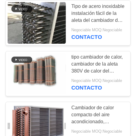
Tipo de acero inoxidable
instalación fácil de la
aleta del cambiador de
calor para la sequedad
Negociable MOQ:Negociable
de madera
CONTACTO
tipo cambiador de calor,
cambiador de la aleta
380V de calor del
congelador 50/60HZ
Negociable MOQ:Negociable
CONTACTO
Cambiador de calor
compacto del aire
acondicionado,
cambiador de calor de
Negociable MOQ:Negociable
aluminio de la aleta del