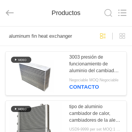
2026
Changzhou
Aidear
Refrigeration
Productos
Technology
Co.,
Ltd..
All
HOGAR
Rights
Reserved.
aluminum fin heat exchanger
PRODUCTOS
3003 presión de
funcionamiento de
SOBRE
aluminio del cambiador
NOSOTROS
de calor de la aleta de la
Negociable MOQ:Negociable
placa 26Bar
CONTACTO
VIAJE
DE
tipo de aluminio
cambiador de calor,
LA
cambiadores de la aleta
FÁBRICA
del compresor 4.5Mpa
USD9-9999 per set MOQ:1 PC