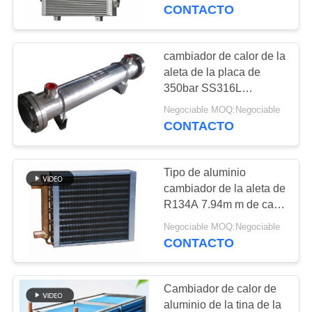
de calor de vapor
CONTACTO
CONTROL
DE
cambiador de calor de la
CALIDAD
aleta de la placa de
350bar SS316L
Gasketed para el
Negociable MOQ:Negociable
ÉNTRENOS
sistema de enfriamiento
CONTACTO
EN
CONTACTO
Tipo de aluminio
CON
cambiador de la aleta de
R134A 7.94m m de calor
Capa del epóxido 1HP
NOTICIAS
Negociable MOQ:Negociable
CONTACTO
CASOS
Cambiador de calor de
aluminio de la tina de la