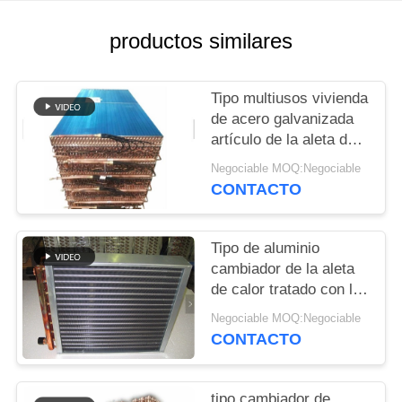
MAPA
DEL
productos similares
SITIO
Tipo multiusos vivienda
PRIVACY
de acero galvanizada
artículo de la aleta de
POLICY
la base del cambiador
Negociable MOQ:Negociable
de calor
CONTACTO
Tipo de aluminio
cambiador de la aleta
de calor tratado con la
capa del polvo para
Negociable MOQ:Negociable
prevenir la corrosión
CONTACTO
tipo cambiador de