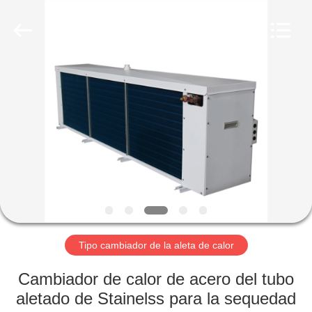
2026
Changzhou
Aidear
Refrigeration
Technology
Co.,
Ltd..
All
HOGAR
Rights
Reserved.
PRODUCTOS
SOBRE
NOSOTROS
VIAJE
DE
Tipo cambiador de la aleta de calor
LA
Cambiador de calor de acero del tubo
FÁBRICA
aletado de Stainelss para la sequedad