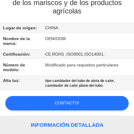
de los mariscos y de los productos
agrícolas
CONTROL
DE
Lugar de origen:
CHINA
CALIDAD
Nombre de la
OEM/ODM
marca:
ÉNTRENOS
Certificación:
CE,ROHS ,ISO9001,ISO14001,
EN
Número de
Modificado para requisitos particulares
CONTACTO
modelo:
CON
Alta luz:
,
tipo cambiador del tubo de aleta de calor
cambiador de calor plano del tubo
NOTICIAS
CONTACTO!
CASOS
INFORMACIÓN DETALLADA